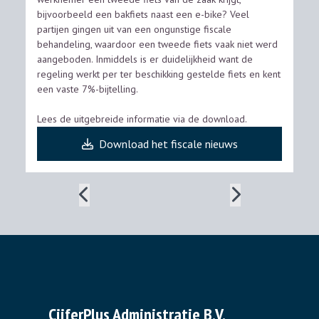
bijvoorbeeld een bakfiets naast een e-bike? Veel
partijen gingen uit van een ongunstige fiscale
behandeling, waardoor een tweede fiets vaak niet werd
aangeboden. Inmiddels is er duidelijkheid want de
regeling werkt per ter beschikking gestelde fiets en kent
een vaste 7%-bijtelling.
Lees de uitgebreide informatie via de download.
Download het fiscale nieuws
CijferPlus Administratie B.V.